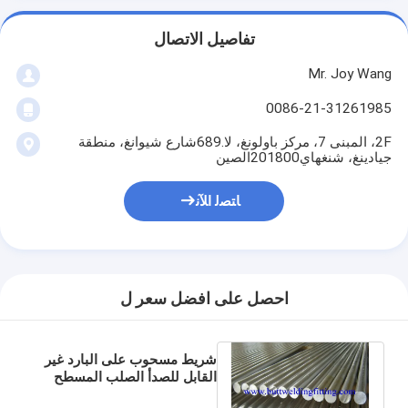
تفاصيل الاتصال
Mr. Joy Wang
0086-21-31261985
2F، المبنى 7، مركز باولونغ، لا.689شارع شيوانغ، منطقة
جيادينغ، شنغهاي201800الصين
ﺎﺘﺼﻟ ﺍﻶﻧ
احصل على افضل سعر ل
شريط مسحوب على البارد غير
القابل للصدأ الصلب المسطح
JIS ، AISI ، ASTM ، GB ، DIN