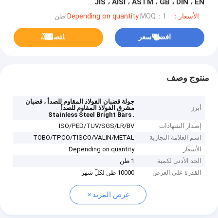
JIS ، AISI ، ASTM ، GB ، DIN ، EN
الأسعار：Depending on quantity
MOQ：1 طن
افضل سعر
ﺎﺘﺼﻟ ﺍﻶﻧ
منتوج وصف
جولة قضبان الفولاذ المقاوم للصدأ ، قضبان
أبرز
مشرق الفولاذ المقاوم للصدأ
,
Stainless Steel Bright Bars
إصدار الشهادات
ISO/PED/TUV/SGS/LR/BV
اسم العلامة التجارية
TOBO/TPCO/TISCO/VALIN/METAL
الأسعار
Depending on quantity
الحد الأدنى لكمية
1 طن
القدرة على العرض
10000 طن لكلّ شهر
عرض المزيد