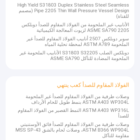
High Yield S31803 Duplex Stainless Steel Seamless
Pipe 2205 Thin Wall Pressure Vessel Design (مصمم
للقناة)
الأنابيب غير الملحومة من الفولاذ المقاوم للصدأ دوبلكس
2205 ASME SA790 لزيوت المعالجة الكيميائية
سوبر دوبلكس 2507 أنابيب الفولاذ المقاوم للصدأ غير
الملحومة ASTM A789 لمحطة تحلية المياه
دوبلكس الصلب S31803 S32205 الأنابيب الملحومة غير
الملحومة المضادة للتآكل ASME SA790
الفولاذ المقاوم للصدأ كعب ينتهي
وصلات طرفية من الفولاذ المقاوم للصدأ غير الملحومة
ASTM A403 WP304L بنمط طويل للحام الأرداف
الصفحة الرئيسية
ASTM A403 WP316L النمط القصير من الفولاذ المقاوم
مبيعات مجموعة TOBO رئيس في شنغهاي.
للصدأ
منتجات
وصلات طرفية من الفولاذ المقاوم للصدأ فائق الأوستنيتي
ASTM B366 WP904L، وصلات لحام بالشق MSS SP-43
معلومات عنا
مقاومة للتآكل