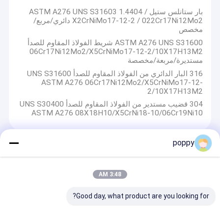
بار ستانلس ستيل ASTM A276 UNS S31603 1.4404 /
X2CrNiMo17-12-2 / 022Cr17Ni12Mo2 دائري/مربع/
مخصص
ASTM A276 UNS S31600 شريط الفولاذ المقاوم للصدأ
06Cr17Ni12Mo2/X5CrNiMo17-12-2/10Х17Н13М2
مستديرة/مربعة/مخصصة
316 البار الدائري من الفولاذ المقاوم للصدأ UNS S31600
ASTM A276 06Cr17Ni12Mo2/X5CrNiMo17-12-
2/10Х17Н13М2
304 قضيب مستدير من الفولاذ المقاوم للصدأ UNS S30400
ASTM A276 08Х18Н10/X5CrNi18-10/06Cr19Ni10
poppy
دوامة الجرح طوقا
المقاومة الممتازة للتآكل غسيل ملفوف بالدوامير لصناعة
3:48 AM
الأغذية والمشروبات
المقاومة الممتازة للكشط غسالة الجرح الحلزونية مع 90
Good day, what product are you looking for?
HRB صلابة
4-1/2 قطر خارجي غسيل ذو شكل محرك مع قوة سحب