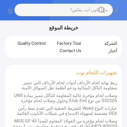
خريطة الموقع
الشركة
Factory Tour
Quality Control
أخبار
Contact Us
تجهيزات اللحام بوت
ربط نهاية لحام الأرداف أدوات لحام الأرداف التي تتميز
بمقاومة التآكل المثالية ودعم أنظمة نقل السوائل الآمنة
وصلات لحام مؤخرة عالية المقاومة للتآكل تتميز بمادة UNS
S32205 من نوع Stub End وحلول وصلات لحام مؤخرة
عيارات النوع Wekd للشريط العنقية التي تقدم نمط رأس
HEX مصممة لسهولة الاندماج في شبكات الأنابيب القائمة
وصلات لحام مؤخرة من الفولاذ المقاوم للصدأ MSS SP 43
A403 WP304 أطراف قصيرة متوفرة بمقاسات من 1 بوصة