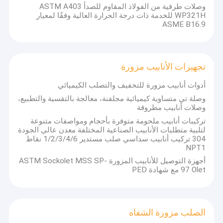
وصلات طرفية من الفولاذ المقاوم للصدأ ASTM A403
جولة في المعمل
WP321H للخدمة ذات درجة الحرارة العالية وفقًا لمعيار
ASME B16.9
مراقبة الجودة
اتصل بنا
تجهيزات الأنابيب مزورة
أخبار
أدوات أنابيب مزورة للتخفيف والتصلب الكيميائي
اطلب اقتباس
وصلة تي متساوية كيميائية مجلفنة، معالجة بالتقسية والتطبيع،
نحن واحدة من الشركات المصنعة
للمصدرين
المحترفين لمنتجات خطوط
وصلات أنابيب مطروقة
الأنابيب في الصين. شركتنا تأسست في عام 1998 ، المصنع يغطي 550
تركيبات أنابيب ملحومة متوفرة بأحجام ومواصفات متنوعة
ألف متر مربع ومساحة البناء 6،8،000 متر مربع ، 260 عامل حالي و 45
لتلبية متطلبات الأنابيب الصناعية المختلفة معدن عالي الجودة
فنيًا.
304 تركيب أنابيب سداسي صلب مستدير 1/2/3/4/6 نقاط
لدينا خمسة مصانع فرعية يمكنها توفير أفضل الأنابيب والأنابيب ووصلات
تجهيزات اللحام بوت
NPT1
التركيبات وملحقاتها.
الآن ، تمتلك عددًا من معدات إنتاج الأنابيب المتقدمة
، المعادن ، الحدادة ، التشغيل الميكانيكي ، التشكيل البارد ، البثق الساخن
أجهزة التوصيل للأنابيب المزورة ASTM Sockolet MSS SP-
الكوع الفولاذ المقاوم للصدأ
، مثل عملية المعالجة الحرارية ، إنتاج 60 ألف طن من تجهيزات الأنابيب.
97 Olet مع شهادة PED
شركة مع مجموعة متنوعة من أجهزة الكشف ، مثل الاختبارات غير
المدمرة ، والتحليل الكيميائي ، والفحص المعدني ، والتجارب الفيزيائية.
كوم الفولاذ المقاوم للصدأ
التقنية هي قوة كبيرة ، ومنتجاتنا الرئيسية تحتوي على تجهيزات لحام
مقبس مقابض وملحقات ملولبة ، ولحام مواسير ومواد تحتوي على
المخفض الفولاذ المقاوم للصدأ
الفولاذ المقاوم للصدأ ، وسبائك الفولاذ المقاوم للصدأ المزدوجة.
الصلب مزورة الشفاه
بالإضافة إلى ذلك ، نحن مخولون من قبل أكثر من 120 مصنعًا من