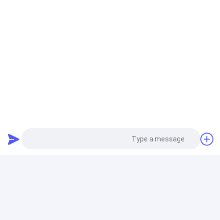
عالية 515 MPa
8.89 غرام / سم3 كثافة غسيل الجرح المداري مع 90 HRB
صلابة للتطبيقات الصناعية
info@tobo-group.com
تجهيزات اللحام بوت
أدوات الأنبوب BW ASME B366 WP20CB سبيكة النيكل
Equal Tee SMLS 2'' SCH40S ASME B16.9
الكوع الفولاذ المقاوم للصدأ
304/316SS أنابيب لحام بدون خيوط 90 درجة طول شعاع
الكوع9
Photo
كوم الفولاذ المقاوم للصدأ
Video Call