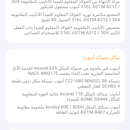
مرآة الانتهاء من الفولاذ المقاوم للصدأ الأنابيب الملحومة 304
وذلك باستخدام التكنولوجيا المتقدمة لإدارة سلسلة التوريد لخدمة للعملاء
/ 316L ASTM A312 أنبوب مصقول للديكور
مع منتجات ذات جودة أعلى وأكثر قدرة على المنافسة.
في الوقت نفسه
، نحن بصدق الرد على استفسارك ، والصدق في انتظار زيارتك ونتمنى
المصنع مباشرة توريد الفولاذ المقاوم للصدأ الأنابيب الملحومة
أن نتعاون معكم في أي وقت.
نرحب بجميع العملاء في الاتصال بنا
304 / 316L ASTM A312 الجدول 40 للبيع
للحصول على مزيد من المعلومات.
نحن نؤكد لكم ، من خلال معرفتنا
تخصيص الأنابيب الملحومة الفولاذ المقاوم للصدأ ذات القطر
وخبرتنا التقنية ، أن شركتنا ستكون واحدة من شركاء عملك المستقلين
الكبير 304 / 316L ASTM A312 للاستخدام الصناعي
والمستمر في الصين.
نيكل سبيكة أنبوب
أنبوب غير ملحوم من سبيكة النيكل Inconel 625 لخدمة الآبار
الحامضة البحرية تحت الماء معتمد NACE MR0175
سبيكة C22 UNS N06022 BE أنبوب سبيكة نيكل بدون طبقة
4 SCH80 للغاز النفطي
أنابيب سبائك النيكل Inconel 718 عالية القوة المقاومة
للتآكل ASME SB444 للفضاء
أنبوب سبائك النيكل Incoloy 800 / 800H ملحومة مقاومة
للحرارة ASTM B407 لتوليد الطاقة