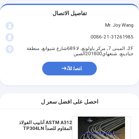
تفاصيل الاتصال
Mr. Joy Wang
0086-21-31261985
2F، المبنى 7، مركز باولونغ، لا.689شارع شيوانغ، منطقة
جيادينغ، شنغهاي201800الصين
ﺎﺘﺼﻟ ﺍﻶﻧ
احصل على افضل سعر ل
ASTM A312 أنابيب الفولاذ
المقاوم للصدأ TP304LN
S30453 S30600 S30615