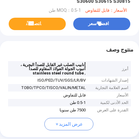
S30600 S30615 S30815
الأسعار：قابل للتفاوض
MOQ：0.5-1 طن
افضل سعر
ﺎﺘﺼﻟ ﺍﻶﻧ
منتوج وصف
أنابيب الصلب غير القابل للصدأ البحرية ،
أبرز
أنبوب الجولة الفولاذ المقاوم للصدأ
,
stainless steel round tube
إصدار الشهادات
ISO/PED/TUV/SGS/LR/BV
اسم العلامة التجارية
TOBO/TPCO/TISCO/VALIN/METAL
الأسعار
قابل للتفاوض
الحد الأدنى لكمية
0.5-1 طن
القدرة على العرض
7500 طن سنويا
عرض المزيد