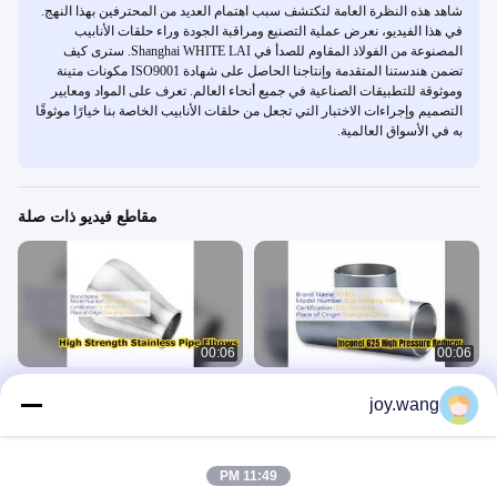
شاهد هذه النظرة العامة لتكتشف سبب اهتمام العديد من المحترفين بهذا النهج.
في هذا الفيديو، نعرض عملية التصنيع ومراقبة الجودة وراء حلقات الأنابيب
المصنوعة من الفولاذ المقاوم للصدأ في Shanghai WHITE LAI. سترى كيف
تضمن هندستنا المتقدمة وإنتاجنا الحاصل على شهادة ISO9001 مكونات متينة
وموثوقة للتطبيقات الصناعية في جميع أنحاء العالم. تعرف على المواد ومعايير
التصميم وإجراءات الاختبار التي تجعل من حلقات الأنابيب الخاصة بنا خيارًا موثوقًا
به في الأسواق العالمية.
مقاطع فيديو ذات صلة
00:06
00:06
Inconel 625 تركيب أنابيب الضغط العالي
تجهيزات أنابيب الكوع الملحومة من الفولاذ
joy.wang
للمخفض اللامركزي
المقاوم للصدأ الممتازة
تركيبات اللحام بعقب
تركيبات اللحام بعقب
July 28, 2026
July 28, 2026
11:49 PM