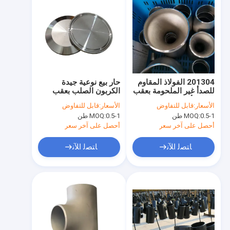
201304 الفولاذ المقاوم
حار بيع نوعية جيدة
للصدأ غير الملحومة بعقب
الكربون الصلب بعقب
لحام الأنابيب المناسب
الملحومة الانابيب
الأسعار:
قابل للتفاوض
الأسعار:
قابل للتفاوض
الكوع الأنابيب غير
0.5-1 طن
MOQ:
0.5-1 طن
MOQ:
الملحومة
أحصل على آخر سعر
أحصل على آخر سعر
ﺎﺘﺼﻟ ﺍﻶﻧ
ﺎﺘﺼﻟ ﺍﻶﻧ
الصفحة الرئيسية
منتجات
معلومات عنا