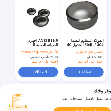
الفولاذ المقاوم للصدأ
ANSI B16.9 أجهزة
304 / 304L الجدول 40
الصيانة الصلبة 5
Sch80 أنبوب اللحام
"SCH40 CS غطاء غطاء
الأسعار:
قابل للتفاوض
الأسعار:
USD Depending on quantity
بعقب تركيب الأنابيب غير
نهاية الفولاذ الكربوني
1 قطع
MOQ:
MOQ:
حاسب شخصي 1
الملحومة
أحصل على آخر سعر
أحصل على آخر سعر
ﺎﺘﺼﻟ ﺍﻶﻧ
ﺎﺘﺼﻟ ﺍﻶﻧ
وفر وقتك
دعنا نتصل بأفضل المنتجات معك.