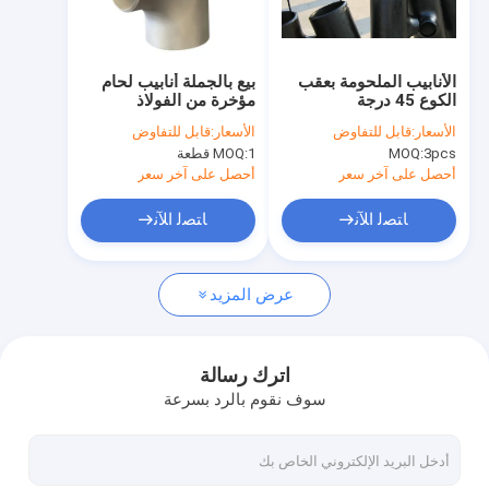
جولة في المعمل
مراقبة الجودة
الأنابيب الملحومة بعقب
بيع بالجملة أنابيب لحام
الكوع 45 درجة
مؤخرة من الفولاذ
اتصل بنا
الكربوني غير المقوى
الأسعار:
قابل للتفاوض
الأسعار:
قابل للتفاوض
3pcs
MOQ:
1 قطعة
MOQ:
أخبار
أحصل على آخر سعر
أحصل على آخر سعر
اطلب اقتباس
ﺎﺘﺼﻟ ﺍﻶﻧ
ﺎﺘﺼﻟ ﺍﻶﻧ
عرض المزيد
تجهيزات اللحام بوت
الكوع الفولاذ المقاوم للصدأ
اترك رسالة
سوف نقوم بالرد بسرعة
كوم الفولاذ المقاوم للصدأ
المخفض الفولاذ المقاوم للصدأ