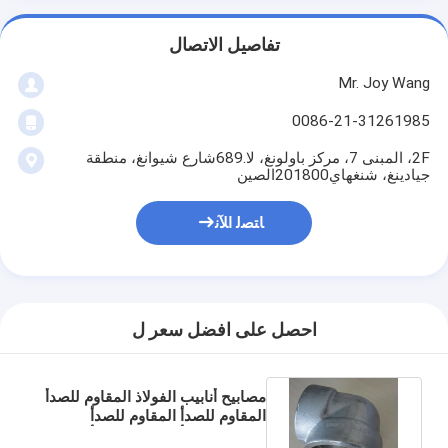
تفاصيل الاتصال
Mr. Joy Wang
0086-21-31261985
2F، المبنى 7، مركز باولونغ، لا.689شارع شيوانغ، منطقة
جيادينغ، شنغهاي201800الصين
ﺎﺘﺼﻟ ﺍﻶﻧ
احصل على افضل سعر ل
مصابيح أنابيب الفولاذ المقاوم للصدأ
المقاوم للصدأ المقاوم للصدأ
المقاوم للصدأ المقاوم للصدأ