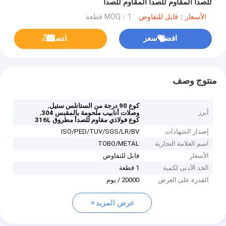
للصدأ المقاوم للصدأ المقاوم للصدأ
الأسعار：قابل للتفاوض
MOQ：1 قطعة
افضل سعر
ﺎﺘﺼﻟ ﺍﻶﻧ
منتوج وصف
,
كوع 90 درجة من الستانلس ستيل
أبرز
,
وصلات أنابيب ملحومة بالمقبس 304
كوع فولاذي مقاوم للصدأ مطروق 316L
إصدار الشهادات
ISO/PED/TUV/SGS/LR/BV
اسم العلامة التجارية
TOBO/METAL
الأسعار
قابل للتفاوض
الحد الأدنى لكمية
1 قطعة
القدرة على العرض
20000 / يوم
عرض المزيد