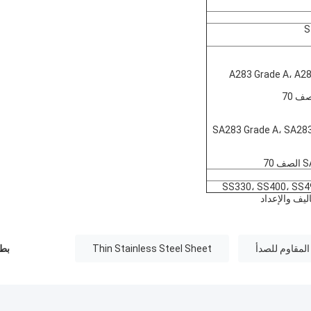
S
A283 Grade A، A28
SA283 Grade A، SA283
SS330، SS400، SS
ليف والإعداد
لمقاوم للصدأ
Thin Stainless Steel Sheet
بطا