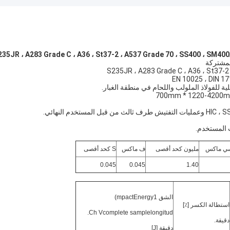
لمشتركة
ية للفولاذ الملولب واللحام في منطقة الغبار.
 المستخدم.
ي ماكس
مليون كحد أقصى
ف ماكس
S كحد أقصى
0.045
0.045
1.40
الشق mpactEnergy1)
استطالة الكسر [٪]
Ch Vcomplete samplelongitud.
دقيقة.
دقيقة [J]