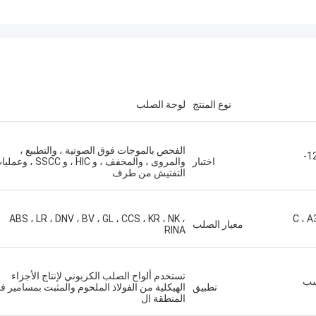
نوع المنتج
لوحة الصلب
الفحص بالموجات فوق الصوتية ، والتطبيع ،
السماكة * العرض * الطول 2-700 مم * 1220-
اختبار
والمروى ، والمخفف ، و HIC ، و SSCC ، 
التفتيش من طرف
C ، A36 ،
ABS ، LR ، DNV ، BV ، GL ، CCS ، KR ، NK ،
معيار الصلب
RINA
تستخدم ألواح الصلب الكربوني لإنتاج الأجزاء
سب
تطبيق
الهيكلية من الفولاذ الملحوم والمثبت بمسامير ف
المنطقة ال