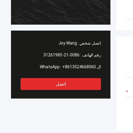
اتصل شخص :
Joy Wang
رقم الهاتف :
0086-21-31261985
ال WhatsApp :
+8613524668060
اتصل