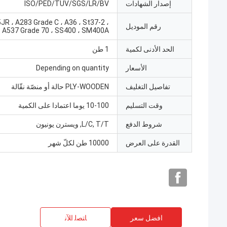
إصدار الشهادات
ISO/PED/TUV/SGS/LR/BV
JR ، A283 Grade C ، A36 ، St37-2 ،
رقم الموديل
A537 Grade 70 ، SS400 ، SM400A
الحد الأدنى لكمية
1 طن
الأسعار
Depending on quantity
تفاصيل التغليف
PLY-WOODEN حالة أو منصّة نقّالة
وقت التسليم
10-100 يوما اعتمادا على الكمية
شروط الدفع
L/C, T/T, ويسترن يونيون
القدرة على العرض
10000 طن لكلّ شهر
افضل سعر
ﺎﺘﺼﻟ ﺍﻶﻧ