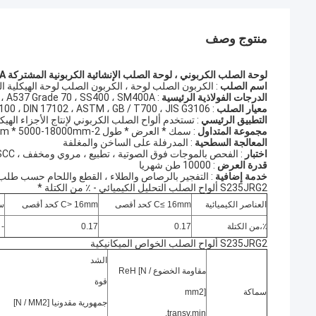
منتوج وصف
لوحة الصلب الكربوني ، لوحة الصلب الإنشائية الكربونية المشتركة S235JR ، A283 Grade C ، A36 ، St37-2 ، A537 Grade 70 ، SS400 ، SM400A
اسم الصلب
: الكربون الصلب لوحة ، الكربون الصلب لوحة الهيكلية ا
الدرجات الفولاذية الرئيسية
: S235JR ، A283 Grade C ، A36 ، St37-2 ، A537 Grade 70 ، SS400 ، SM400A
معيار الصلب
: EN 10025 ، DIN 17100 ، DIN 17102 ، ASTM ، GB / T700 ، JIS G3106
التطبيق الرئيسي
: تستخدم ألواح الصلب الكربوني لإنتاج الأجزاء الهيكل
مجموعة المتداول
: سمك * العرض * طول 2-700mm * 1220-4200mm * 5000-18000mm
المعالجة السطحية
: المدرفلة على الساخن والمغلفة
اختبار
: الفحص بالموجات فوق الصوتية ، تطبيع ، مروي ومخفف ، HIC ، SSCC وعمليات التفتيش طرف ثالث من قبل المستخدم النهائي.
قدرة العرض
: 10000 طن شهريا
خدمة إضافية
: التفجير بالرصاص والطلاء ، القطع واللحام حسب طلب
S235JRG2 ألواح الصلب التحليل الكيميائي - ٪ من الكتلة *
العناصر الكيميائية
C≤ 16mm كحد أقصى
C> 16mm كحد أقصى
س
٪،من الكتلة
0.17
0.17
-
S235JRG2 ألواح الصلب الخواص الميكانيكية
الشد
مقاومة الخضوع ReH [N /
قوة
سماكة
mm2]
جمهورية مقدونيا [N / MM2]
transv.min.