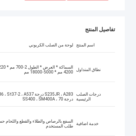
تفاصيل المنتج
اسم المنتج
لوحة من الصلب الكربوني
نطاق المتداول
4200 مم * 5000-18000 مم
درجات الصلب
S235JR ، A283 درجة  St37-2 ، A537
الرئيسية
درجة 70 ، SS400 ، SM400A
السفع بالرصاص والطلاء والقطع واللحام ح
خدمة اضافية
طلب المستخدم