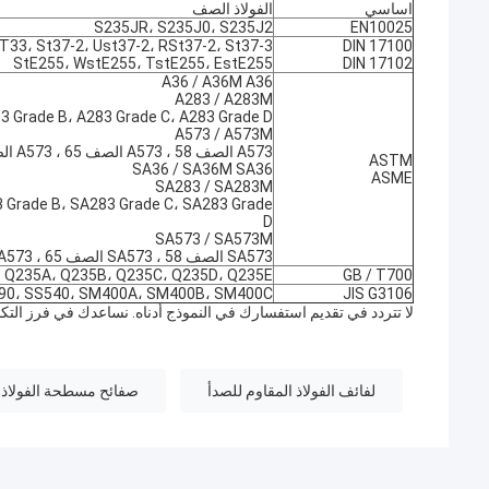
اساسي
الفولاذ الصف
S235JR، S235J0، S235J2
EN10025
T33، St37-2، Ust37-2، RSt37-2، St37-3
DIN 17100
StE255، WstE255، TstE255، EstE255
DIN 17102
A36 / A36M A36
A283 / A283M
3 Grade B، A283 Grade C، A283 Grade D
A573 / A573M
A573 الصف 58 ، A573 الصف 65 ، A573 الصف 70
ASTM
SA36 / SA36M SA36
ASME
SA283 / SA283M
 Grade B، SA283 Grade C، SA283 Grade
D
SA573 / SA573M
SA573 الصف 58 ، SA573 الصف 65 ، SA573 الصف 70
Q235A، Q235B، Q235C، Q235D، Q235E
GB / T700
490، SS540، SM400A، SM400B، SM400C
JIS G3106
لا تتردد في تقديم استفسارك في النموذج أدناه. نساعدك في فرز التكا
لفائف الفولاذ المقاوم للصدأ
صفائح مسطحة الفولاذ ا