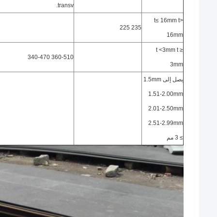
transv.
t≤ 16mm t>
235 225
16mm
t <3mm t ≥
360-510 340-470
3mm
يصل إلى 1.5mm
1.51-2.00mm
2.01-2.50mm
2.51-2.99mm
≥ 3 مم