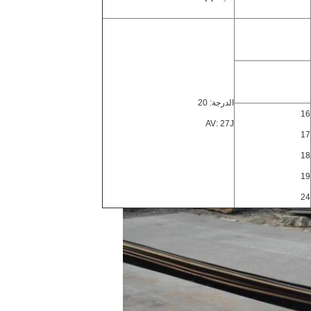
الدرجة: 20
16
AV: 27J
17
18
19
24