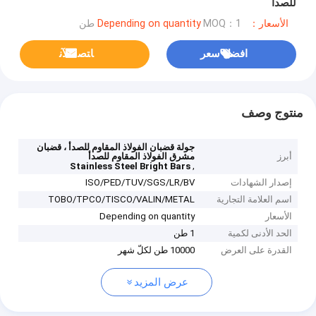
للصدأ
الأسعار：Depending on quantity
MOQ：1 طن
افضل سعر
ﺎﺘﺼﻟ ﺍﻶﻧ
منتوج وصف
جولة قضبان الفولاذ المقاوم للصدأ ، قضبان
أبرز
مشرق الفولاذ المقاوم للصدأ
,
Stainless Steel Bright Bars
إصدار الشهادات
ISO/PED/TUV/SGS/LR/BV
اسم العلامة التجارية
TOBO/TPCO/TISCO/VALIN/METAL
الأسعار
Depending on quantity
الحد الأدنى لكمية
1 طن
القدرة على العرض
10000 طن لكلّ شهر
عرض المزيد