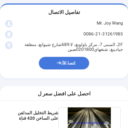
تفاصيل الاتصال
Mr. Joy Wang
0086-21-31261985
2F، المبنى 7، مركز باولونغ، لا.689شارع شيوانغ، منطقة
جيادينغ، شنغهاي201800الصين
ﺎﺘﺼﻟ ﺍﻶﻧ
احصل على افضل سعر ل
شريط التخليل المدلفن
على الساخن 420 قناة
الفولاذ المقاوم للصدأ