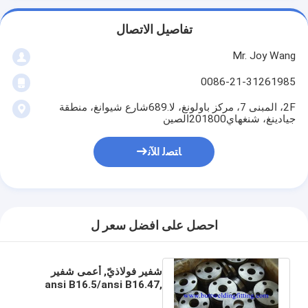
تفاصيل الاتصال
Mr. Joy Wang
0086-21-31261985
2F، المبنى 7، مركز باولونغ، لا.689شارع شيوانغ، منطقة
جيادينغ، شنغهاي201800الصين
ﺎﺘﺼﻟ ﺍﻶﻧ
احصل على افضل سعر ل
شفير فولاذيّ, أعمى شفير
ansi B16.5/ansi B16.47,
DIN2527/DIN2566,