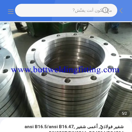
5
/
2
شفير فولاذيّ, أعمى شفير ansi B16.5/ansi B16.47,