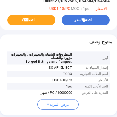
DIN2527/DIN2566, BS4504/BS4504
الأسعار：USD1-10/PC
MOQ：1pc
افضل سعر
ﺎﺘﺼﻟ ﺍﻶﻧ
منتوج وصف
المطروقات الشفاه والتجهيزات ، والتجهيزات
أبرز
مزورة والشفاه
,
forged fittings and flanges
إصدار الشهادات
ISO API 5L ,ECT
اسم العلامة التجارية
TOBO
الأسعار
USD1-10/PC
الحد الأدنى لكمية
1pc
القدرة على العرض
10000000 / PC / شهر
عرض المزيد