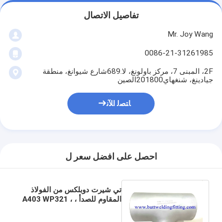
تفاصيل الاتصال
Mr. Joy Wang
0086-21-31261985
2F، المبنى 7، مركز باولونغ، لا.689شارع شيوانغ، منطقة
جيادينغ، شنغهاي201800الصين
ﺎﺘﺼﻟ ﺍﻶﻧ
احصل على افضل سعر ل
تي شيرت دوبلكس من الفولاذ
المقاوم للصدأ ، A403 WP321 ،
321H ، WP347 ، SB366
INCONEL 825