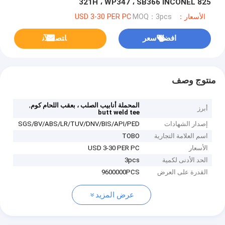
321H ، WP347 ، SB366 INCONEL 825
الأسعار：USD 3-30 PER PC
MOQ：3pcs
افضل سعر
ﺎﺘﺼﻟ ﺍﻶﻧ
منتوج وصف
,
المحملة أنابيب الصلب ، بعقب اللحام كوم
أبرز
butt weld tee
إصدار الشهادات
SGS/BV/ABS/LR/TUV/DNV/BIS/API/PED
اسم العلامة التجارية
TOBO
الأسعار
USD 3-30 PER PC
الحد الأدنى لكمية
3pcs
القدرة على العرض
9600000PCS
عرض المزيد