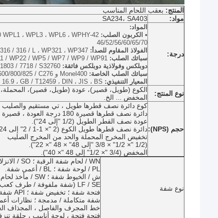
المنتج:
بعقب اللحام المناسب
مواد:
SA234، SA403
المواد:
• الكربون الصلب:
WPL1 ، WPL3 ، WPL6 ، WPHY-42 /
46/52/56/60/65/70
الفولاذ المقاوم للصدأ:
، WP316 / 316 / L ، WP321 ، WP347
درجة:
سبائك الصلب:
 / WP22 / WP5 / WP7 / WP9 / WP91
دوبلكس وفولاذية دوبلكس فائقة:
803 / 7718 / S32760
سبائك الصلب الخاصة:
Monel400 و Inconel 600/800/825 / C276
المعيار التنفيذي:
E B 16.9 ، GB / T12459 ، DIN ، JIS ، BS
الكوع (طويل، قصير)، عودة (طويل، قصير)، المحملة،
نوع المنتج:
المخفض ... الخ.
كوع دائرة نصف قطرها طويل ، تي مستقيم والصليب ، كاب (1/2 "إ
دائرة نصف قطرها قصيرة 180 درجة العودة ، قصيرة دائرة نصف قطرها الكوع (1 "إلى 24").
عودة نصف القطر الطويل (1/2 "إلى 24").
حجم (NPS):
دائرة نصف قطرها طويل الكوع (2 "× 1-1 / 2" إلى 24 "× 12").
تخفيض المخرج المحملة والحد من المخرج الصليب
(1/2 "× 1/2" × 3/8 "إلى 48" × 48 "× 22").
المخفض (3/4 "× 1/2" إلى 48 "× 40").
WN / لحام شفة الرقبة ؛ SO / الانزلاق على شفة.
PL / لوحة شفة ؛ BL / أعمى شفة.
ش / الخيوط شفة ؛ SW / مأخذ لحام شفة.
LF / SE (شفة ملفوفة / طرف كعب) ؛ LWN / شفة عنق لحام طويلة ؛
نوع شفة
فتحة شفة ؛ تخفيض شفة ؛ API شفة.
شفة متكاملة / مدمجة ؛ نظارات أعم
خط المجرف والفاصل ، المجذاف العم
فتحة فتحة ، لوحة أنابيب ، حلقة تن