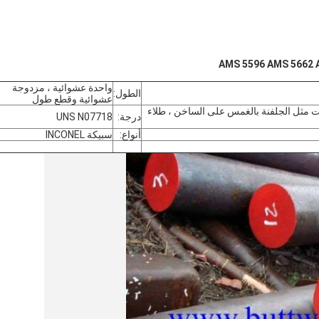
واحدة عشوائية ، مزدوجة
الطول:
عشوائية وقطع طول
زات مثل الجلفنة بالغمس على الساخن ، طلاء
درجة:
UNS N07718
أنواع:
سبيكة INCONEL