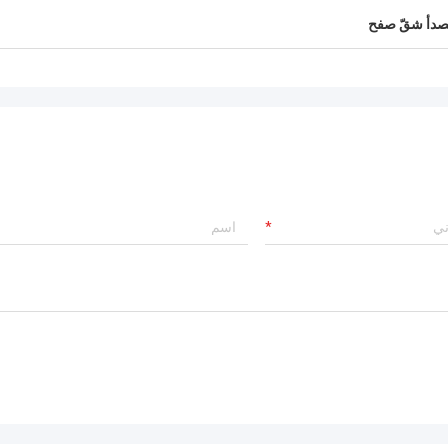
يصدأ شقّ صفح