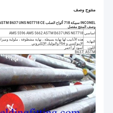
منتوج وصف
INCONEL سبيكة 718 ألواح الصلب AMS 5596 AMS 5662 ASTM B637 UNS N07718 CE
وصف المنتج مفصل
اساسي:
AMS 5596 AMS 5662 ASTM B637 UNS N07718
هذه الأنابيب لها نهاية بسيطة ، نهاية مشطوفة ، ملولبة ومي
النهاية:
الإيبوكسي و Fbe والبوليك الإلكتروني
اللون:
أسود أو أحمر
B637
ASTM: