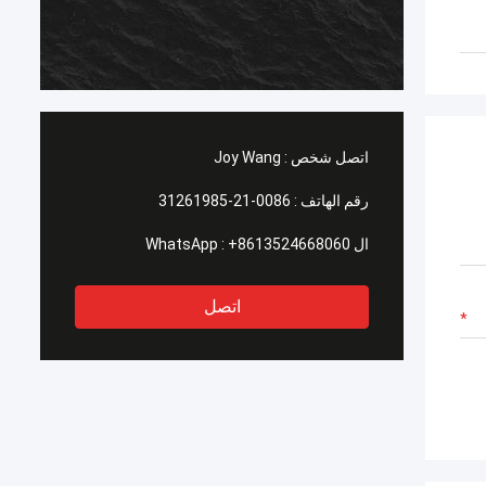
اتصل شخص :
Joy Wang
رقم الهاتف :
0086-21-31261985
ال WhatsApp :
+8613524668060
اتصل