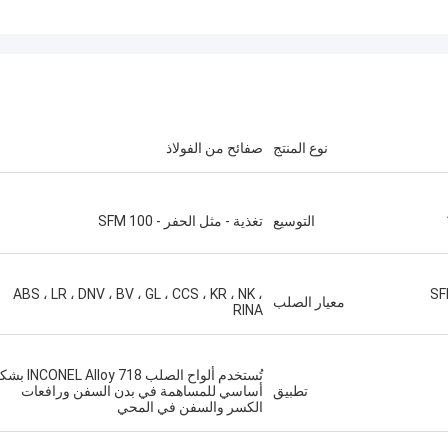
نوع المنتج
صفائح من الفولاذ
التوسيع
تغذية - مثل الحفر - 100 SFM
Dia " / تغذية دورة - 60 SFM
ABS ، LR ، DNV ، BV ، GL ، CCS ، KR ، NK ،
معيار الصلب
RINA
تُستخدم ألواح الصلب  Alloy 718
تطبيق
أساسي للمساهمة في بدن السفن ورافعات
الكسر والسفن في المحي