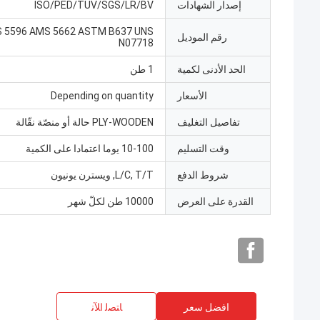
إصدار الشهادات
ISO/PED/TUV/SGS/LR/BV
 5596 AMS 5662 ASTM B637 UNS
رقم الموديل
N07718
الحد الأدنى لكمية
1 طن
الأسعار
Depending on quantity
تفاصيل التغليف
PLY-WOODEN حالة أو منصّة نقّالة
وقت التسليم
10-100 يوما اعتمادا على الكمية
شروط الدفع
L/C, T/T, ويسترن يونيون
القدرة على العرض
10000 طن لكلّ شهر
افضل سعر
ﺎﺘﺼﻟ ﺍﻶﻧ