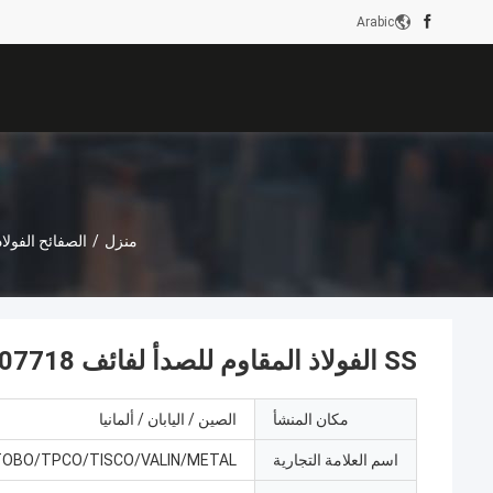
Arabic
منزل
/
الصفائح الفولا
SS الفولاذ المقاوم للصدأ لفائف AMS 5596 AMS 5662 ASTM B637 UNS N07718
مكان المنشأ
الصين / اليابان / ألمانيا
اسم العلامة التجارية
TOBO/TPCO/TISCO/VALIN/METAL