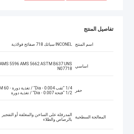
تفاصيل المنتج
اسم المنتج
INCONEL سبائك 718 صفائح فولاذية
AMS 5596 AMS 5662 ASTM B637 UNS
اساسي
N07718
1/4 "ثقب - 0.004
حفر
1/2 "فتحة Dia - 0.007" / تغذية دورة
المدرفلة على الساخن والمغلفة أو التفجير
المعالجة السطحية
بالرصاص والطلاء