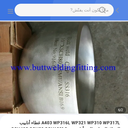
6
/
2
A403 WP316L WP321 WP310 WP317L غطاء أنابيب