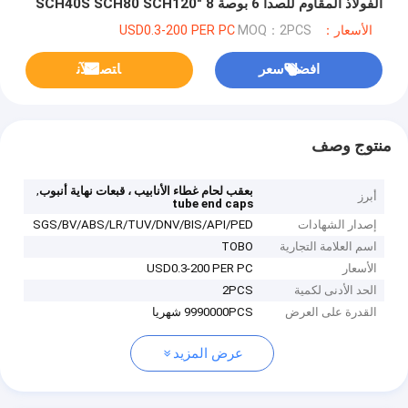
الفولاذ المقاوم للصدأ 6 بوصة 8 "SCH40S SCH80 SCH120
الأسعار：USD0.3-200 PER PC
MOQ：2PCS
افضل سعر
ﺎﺘﺼﻟ ﺍﻶﻧ
منتوج وصف
,
بعقب لحام غطاء الأنابيب ، قبعات نهاية أنبوب
أبرز
tube end caps
إصدار الشهادات
SGS/BV/ABS/LR/TUV/DNV/BIS/API/PED
اسم العلامة التجارية
TOBO
الأسعار
USD0.3-200 PER PC
الحد الأدنى لكمية
2PCS
القدرة على العرض
9990000PCS شهريا
عرض المزيد