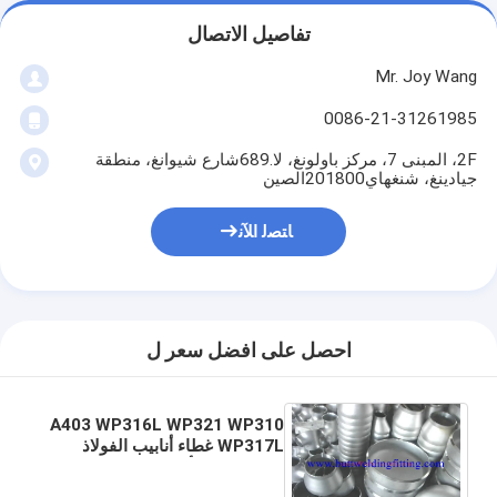
تفاصيل الاتصال
Mr. Joy Wang
0086-21-31261985
2F، المبنى 7، مركز باولونغ، لا.689شارع شيوانغ، منطقة
جيادينغ، شنغهاي201800الصين
ﺎﺘﺼﻟ ﺍﻶﻧ
احصل على افضل سعر ل
A403 WP316L WP321 WP310
WP317L غطاء أنابيب الفولاذ
المقاوم للصدأ 6 بوصة 8
"SCH40S SCH80 SCH120