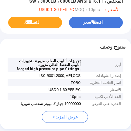
المخفض ، SW ، 3000LB ، 6000LB ANSI B16.11
الأسعار：USD0.1-30 PER PC
MOQ：10pcs
افضل سعر
ﺎﺘﺼﻟ ﺍﻶﻧ
منتوج وصف
تجهيزات أنابيب الصلب مزورة ، تجهيزات
أبرز
أنابيب الضغط العالي مزورة
,
forged high pressure pipe fittings
إصدار الشهادات
ISO-9001:2000, API,CCS
اسم العلامة التجارية
TOBO
الأسعار
USD0.1-30 PER PC
الحد الأدنى لكمية
10pcs
القدرة على العرض
10000000 جهاز كمبيوتر شخصى شهريا
عرض المزيد