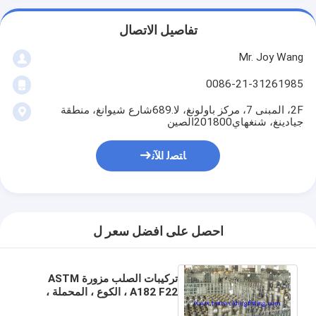
تفاصيل الاتصال
Mr. Joy Wang
0086-21-31261985
2F، المبنى 7، مركز باولونغ، لا.689شارع شيوانغ، منطقة
جيادينغ، شنغهاي201800الصين
ﺎﺘﺼﻟ ﺍﻶﻧ
احصل على افضل سعر ل
تركيبات الصلب مزورة ASTM
A182 F22 ، الكوع ، المحملة ،
المخفض ، SW ، 3000LB ،