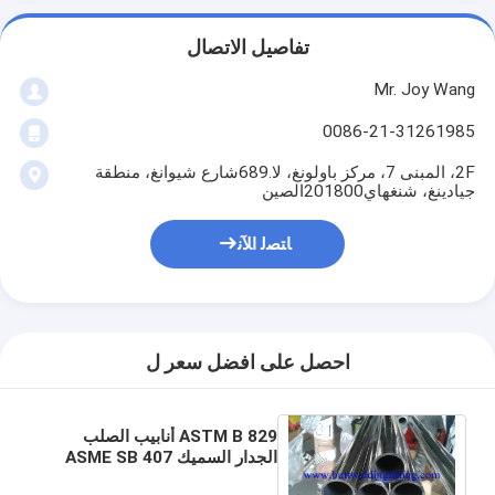
تفاصيل الاتصال
Mr. Joy Wang
0086-21-31261985
2F، المبنى 7، مركز باولونغ، لا.689شارع شيوانغ، منطقة
جيادينغ، شنغهاي201800الصين
ﺎﺘﺼﻟ ﺍﻶﻧ
احصل على افضل سعر ل
ASTM B 829 أنابيب الصلب
الجدار السميك ASME SB 407
ASME SB 829 Incoloy 800H /