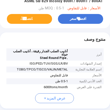
ASME SB 829 Incoloy 800H / 800HT / ​​800AT
الأسعار：قابل للتفاوض
MOQ：0.5-1 طن
افضل سعر
ﺎﺘﺼﻟ ﺍﻶﻧ
منتوج وصف
أنابيب الصلب الجدار رقيقة ، أنابيب الصلب
أبرز
جولة
,
Steel Round Pipe
إصدار الشهادات
ISO/PED/TUV/SGS/LR/BV
اسم العلامة التجارية
TOBO/TPCO/TISCO/VALIN/METAL
الأسعار
قابل للتفاوض
الحد الأدنى لكمية
0.5-1 طن
القدرة على العرض
6000tons/month
عرض المزيد