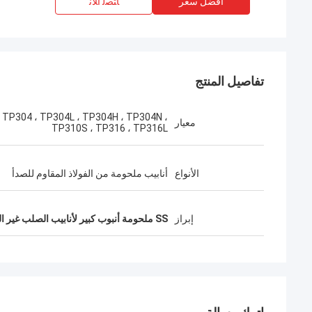
افضل سعر
ﺎﺘﺼﻟ ﺍﻶﻧ
تفاصيل المنتج
TP304 ، TP304L ، TP304H ، TP304N ،
معيار
TP310S ، TP316 ، TP316L
الأنواع
أنابيب ملحومة من الفولاذ المقاوم للصدأ
إبراز
SS ملحومة أنبوب كبير لأنابيب الصلب غير القابل للصدأ