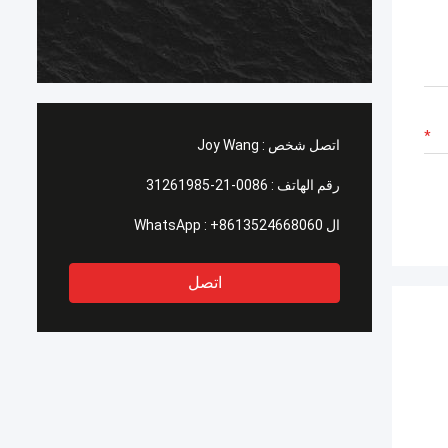
اتصل شخص :
Joy Wang
رقم الهاتف :
0086-21-31261985
ال WhatsApp :
+8613524668060
اتصل