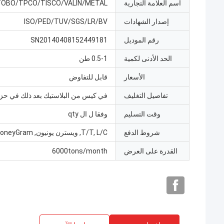
اسم العلامة التجارية
TOBO/TPCO/TISCO/VALIN/METAL
إصدار الشهادات
ISO/PED/TUV/SGS/LR/BV
رقم الموديل
SN20140408152449181
الحد الأدنى لكمية
0.5-1 طن
الأسعار
قابل للتفاوض
تفاصيل التغليف
في كيس من البلاستيك بعد ذلك في حز
وقت التسليم
وفقا ل ال qty
شروط الدفع
T/T, L/C, ويسترن يونيون, MoneyGram
القدرة على العرض
6000tons/month