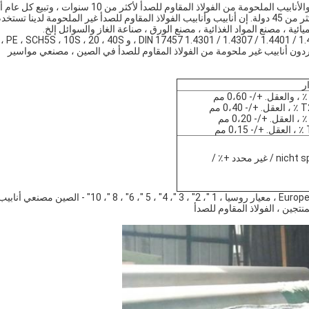
تعاملت شركة Anhui Jutai Stainless Steel Co.، Ltd. مع الأنابيب والأنابيب الملحومة من الفولاذ المقاوم للصدأ لأكثر من 10 سنوات ، 
من 5000 طن من أنابيب وأنابيب الفولاذ المقاوم للصدأ لعملائنا من أكثر من 45 دولة. إن أنابيب وأنابيب الفولاذ المقاوم للصدأ غير الملحومة لدينا تستخ
ائية ، مصنع المواد الغذائية ، مصنع الورق ، صناعة الغاز والسوائل إلخ.
أنابيب ملحومة من الفولاذ المقاوم للصدأ 07 / 1.4401 / 1.4404 EN 10204-3.1B ، PA
دون أنابيب غير ملحومة من الفولاذ المقاوم للصدأ في الصين ، مصنعي مواسير
ر
0، مم
مم
nicht spezifiziert / غير محدد +٪ /
أنابيب ملحومة من الفولاذ المقاوم للصدأ للمعايير الأمريكية ، معيار Europen ، معيار روسيا ، 1 "، 2" ، 3 "، 4" ، 5 "، 6" ، 8 "، 10" - الصين مصنعي أنا
نتجين ، الفولاذ المقاوم للصدأ