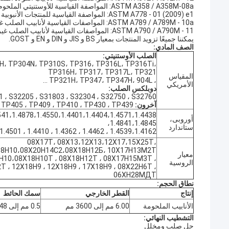
ASTM A358 / A358M-08a: المواصفة القياسية للأوستنيتي الملحوم بالكهرباء والصهر
ASTM A778 - 01 (2009) e1: المواصفة القياسية للمنتجات الأنبوبية الفولاذية المقاومة للصدأ غير الملحومة الأوستنيتي
ASTM A789 / A789M - 10a: المواصفات القياسية لأنابيب الصلب غير القابل للصدأ الأوستنيتي الحديدي الملحومة وغير الملحومة للخدمة العامة
ASTM A790 / A790M - 11: المواصفات القياسية لأنابيب الصلب غير القابل للصدأ الأوستنيتي الحديدي الملحومة وغير الملحومة
يمكننا جميعًا تزويد المنتجات بمعيار BS و JIS و DIN و EN و GOST.
الصف المادي:
الصلب الأوستنيتي:
H، TP304N، TP310S، TP316، TP316L، TP316Ti،
TP316H، TP317، TP317L، TP321
المقياس
، TP321H، TP347، TP347H، 904L ...
الأمريكي
دوبلكس الصلب:
 ، S32205 ، S31803 ، S32304 ، S32750 ، S32760
آخرون:
TP405 ، TP409 ، TP410 ، TP430 ، TP439 ، ...
أوروبى،
1.4841،1.4845،
ستاندارد
1.4539،1.4162 ، 1.4462 ، 1.4362 ، 1.4410 ، 1.4501
08Х17Т، 08Х13،12Х13،12Х17،15Х25Т،
8Н10،08Х20Н14С2،08Х18Н12Б، 10Х17Н13М2Т،
معيار
Н10،08Х18Н10Т ، 08Х18Н12Т ، 08Х17Н15М3Т ،
الروسية
 ، 12Х18Н9 ، 12Х18Н9 ، 17Х18Н9 ، 08Х22Н6Т ،
06ХН28МДТ
نطاق الحجم:
إنتاج
القطر الخارجي
سمك الحائط
الأنابيب الملحومة
6.00 مم إلى 3600 مم
0.5 مم إلى 48 مم
التشطيب النهائي:
حل صلب ومخلل