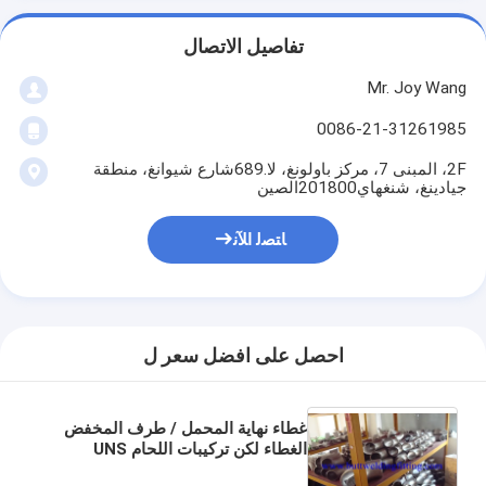
تفاصيل الاتصال
Mr. Joy Wang
0086-21-31261985
2F، المبنى 7، مركز باولونغ، لا.689شارع شيوانغ، منطقة
جيادينغ، شنغهاي201800الصين
ﺎﺘﺼﻟ ﺍﻶﻧ
احصل على افضل سعر ل
غطاء نهاية المحمل / طرف المخفض
الغطاء لكن تركيبات اللحام UNS
S31254 / ASTM A182 F44 /