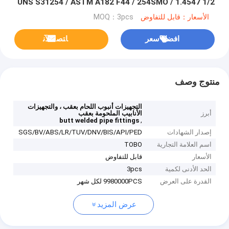
UNS S31254 / ASTM A182 F44 / 254SMO / 1.4547 1/2
"إلى 60" SCH10S إلى SCH160
الأسعار：قابل للتفاوض
MOQ：3pcs
افضل سعر
ﺎﺘﺼﻟ ﺍﻶﻧ
منتوج وصف
التجهيزات أنبوب اللحام بعقب ، والتجهيزات
أبرز
الأنابيب الملحومة بعقب
,
butt welded pipe fittings
إصدار الشهادات
SGS/BV/ABS/LR/TUV/DNV/BIS/API/PED
اسم العلامة التجارية
TOBO
الأسعار
قابل للتفاوض
الحد الأدنى لكمية
3pcs
القدرة على العرض
9980000PCS لكل شهر
عرض المزيد