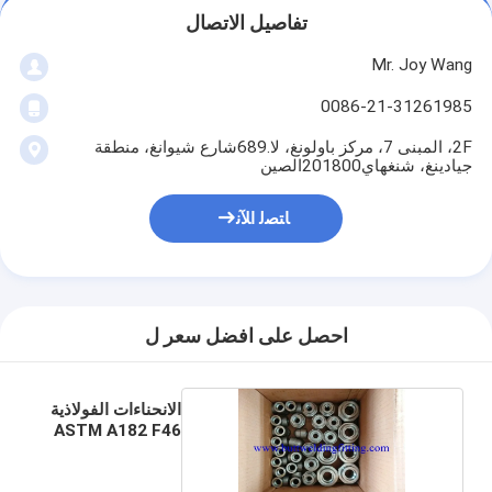
تفاصيل الاتصال
Mr. Joy Wang
0086-21-31261985
2F، المبنى 7، مركز باولونغ، لا.689شارع شيوانغ، منطقة
جيادينغ، شنغهاي201800الصين
ﺎﺘﺼﻟ ﺍﻶﻧ
احصل على افضل سعر ل
الانحناءات الفولاذية
ASTM A182 F46
F47