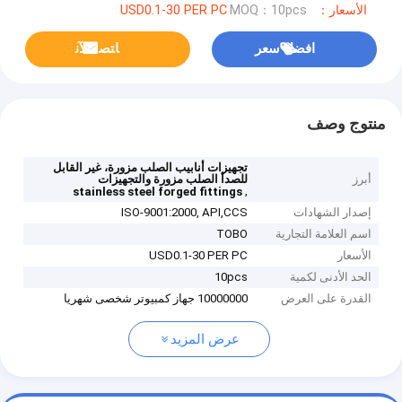
الأسعار：USD0.1-30 PER PC
MOQ：10pcs
افضل سعر
ﺎﺘﺼﻟ ﺍﻶﻧ
منتوج وصف
تجهيزات أنابيب الصلب مزورة، غير القابل
أبرز
للصدأ الصلب مزورة والتجهيزات
,
stainless steel forged fittings
إصدار الشهادات
ISO-9001:2000, API,CCS
اسم العلامة التجارية
TOBO
الأسعار
USD0.1-30 PER PC
الحد الأدنى لكمية
10pcs
القدرة على العرض
10000000 جهاز كمبيوتر شخصى شهريا
عرض المزيد