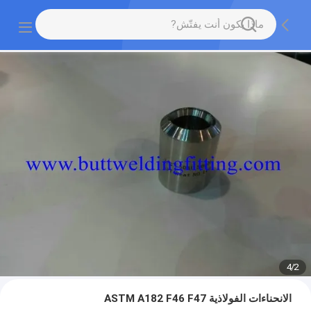
4
/
2
الانحناءات الفولاذية ASTM A182 F46 F47