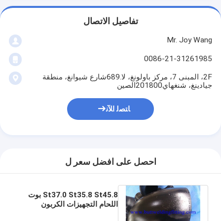
تفاصيل الاتصال
Mr. Joy Wang
0086-21-31261985
2F، المبنى 7، مركز باولونغ، لا.689شارع شيوانغ، منطقة
جيادينغ، شنغهاي201800الصين
ﺎﺘﺼﻟ ﺍﻶﻧ
احصل على افضل سعر ل
St37.0 St35.8 St45.8 بوت
اللحام التجهيزات الكربون
الصلب الكوع DIN2605-1 /