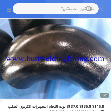
5
/
2
St37.0 St35.8 St45.8 بوت اللحام التجهيزات الكربون الصلب