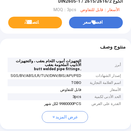
الكوع DIN2605-1 / 2615/2616/2
الأسعار：قابل للتفاوض
MOQ：3pcs
افضل سعر
ﺎﺘﺼﻟ ﺍﻶﻧ
منتوج وصف
التجهيزات أنبوب اللحام بعقب ، والتجهيزات
أبرز
الأنابيب الملحومة بعقب
,
butt welded pipe fittings
إصدار الشهادات
SGS/BV/ABS/LR/TUV/DNV/BIS/API/PED
اسم العلامة التجارية
TOBO
الأسعار
قابل للتفاوض
الحد الأدنى لكمية
3pcs
القدرة على العرض
9980000PCS لكل شهر
عرض المزيد