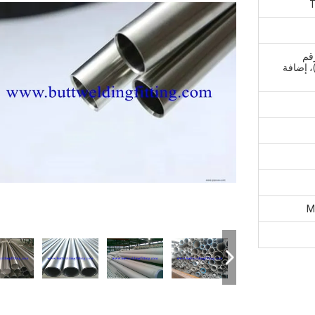
إلى السبائك C-4 (UNS رقم
N06455)، C-276 (U رقم N10276)، إضافة