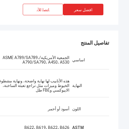
افضل سعر
ﺎﺘﺼﻟ ﺍﻶﻧ
تفاصيل المنتج
الجمعية الأمريكية/ASME A789/SA789،
اساسي
A790/SA790، A450، A530
هذه الأنابيب لها نهاية واضحة، ونهاية مشطو
النهاية
الخيوط وميزات مثل تراجع تعبئة الساخنة،
الايبوكسي وFBE طل
اللون
أسود أو أحمر
B622، B619، B622، B626
ASTM