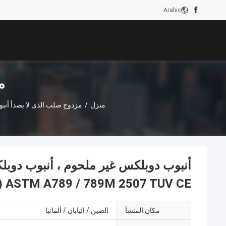
Arabic
م
منزل
/
مزدوج صلب الذى لا يصدأ أنب
0) ASTM A789 / 789M 2507 TUV CE
مكان المنشأ
الصين / اليابان / ألمانيا