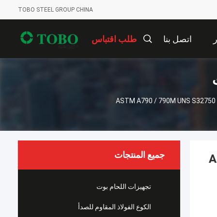
TOBO STEEL GROUP CHINA
ر
اتصل بنا
طلب اقتباس
 سوبر ASTM A790 / 790M UNS S32750 (1.4410) ASTM A789 /
جميع المنتجات
AST
تجهيزات اللحام بوت
الكوع الفولاذ المقاوم للصدأ