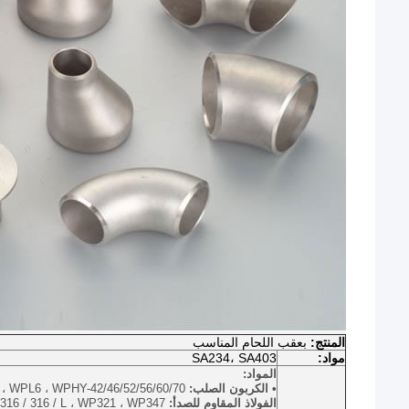
المنتج:
بعقب اللحام المناسب
مواد:
SA234، SA403
المواد:
• الكربون الصلب:
 WPL6 ، WPHY-42/46/52/56/60/70
الفولاذ المقاوم للصدأ:
، WP316 / 316 / L ، WP321 ، WP347