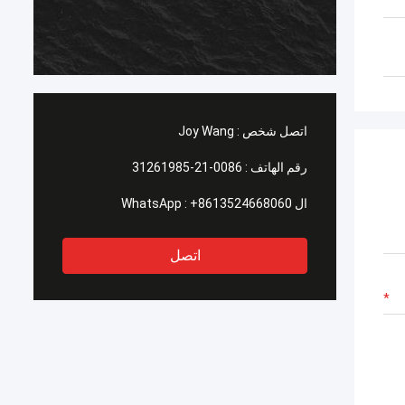
اتصل شخص :
Joy Wang
رقم الهاتف :
0086-21-31261985
ال WhatsApp :
+8613524668060
اتصل