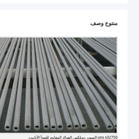
منتوج وصف
uns s32750 السوبر دوبلكس الفولاذ المقاوم للصدأ الأنابيب