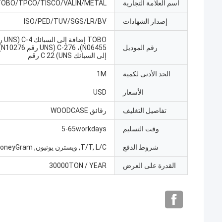
اسم العلامة التجارية
TOBO/TPCO/TISCO/VALIN/METAL
إصدار الشهادات
ISO/PED/TUV/SGS/LR/BV
TOBO إضافة 
رقم الموديل
NS
إلى السبائك C 22 (UNS رقم
الحد الأدنى لكمية
1M
الأسعار
USD
تفاصيل التغليف
رقائق WOODCASE
وقت التسليم
5-65workdays
شروط الدفع
T/T, L/C, ويسترن يونيون, MoneyGram
القدرة على العرض
30000TON / YEAR