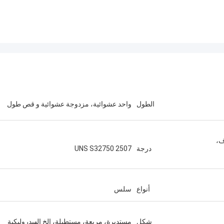
الطول
واحد عشوائية، مزدوجة عشوائية و قص طول
ف،
درجة
UNS S32750 2507
أنواع
سلس
شكل
مستديرة، مربعة، مستطيلة، إلخ الهيدروليكية