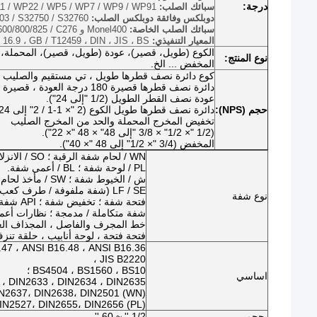
درجة:
سبائك الصلب:
 / WP22 / WP5 / WP7 / WP9 / WP91
دوبلكس وفائقة دوبلكس الصلب:
3 / S32750 / S32760
سبائك الصلب الخاصة:
Monel400 و Inconel 600/800/825 / C276
المعيار التنفيذي:
E B 16.9 ، GB / T12459 ، DIN ، JIS ، BS
الكوع (طويل، قصير)، عودة (طويل، قصير)، المحملة،
نوع المنتج:
المخفض ... الخ.
كوع دائرة نصف قطرها طويل ، تي مستقيم والصليب ، كاب (1/2 "إ
دائرة نصف قطرها قصيرة 180 درجة العودة ، قصيرة دائرة نصف قطرها الكوع (1 "إلى 24").
عودة نصف القطر الطويل (1/2 "إلى 24").
حجم (NPS):
دائرة نصف قطرها طويل الكوع (2 "× 1-1 / 2" إلى 24 "× 12").
تخفيض المخرج المحملة والحد من المخرج الصليب
(1/2 "× 1/2" × 3/8 "إلى 48" × 48 "× 22").
المخفض (3/4 "× 1/2" إلى 48 "× 40").
WN / لحام شفة الرقبة ؛ SO / الانزلاق على شفة.
PL / لوحة شفة ؛ BL / أعمى شفة.
ش / الخيوط شفة ؛ SW / مأخذ لحام شفة.
LF / SE (شفة ملفوفة / طرف كعب) ؛ LWN / شفة عنق لحام طويلة ؛
نوع شفة
فتحة شفة ؛ تخفيض شفة ؛ API شفة.
شفة متكاملة / مدمجة ؛ نظارات أعم
خط المجرف والفاصل ، المجذاف العم
فتحة فتحة ، لوحة أنابيب ، حلقة تن
47 ، ANSI B16.48 ، ANSI B16.36 ،
JIS B2220 ،
BS4504 ، BS1560 ، BS10 ؛
اساسي
 DIN2633 ، DIN2634 ، DIN2635 ،
DIN2636، DIN2637، DIN2638، DIN2501 (WN)؛ 
DIN2527، DIN2655، DIN2656 (PL)؛ IN2566 (TH
بحجم
1/2 '' ~ 60 ''